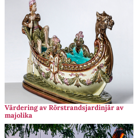
Värdering av Rörstrandsjardinjär av
majolika