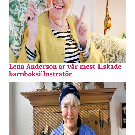
Lena Anderson är vår mest älskade
barnboksillustratör