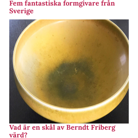
Fem fantastiska formgivare från
Sverige
Vad är en skål av Berndt Friberg
värd?