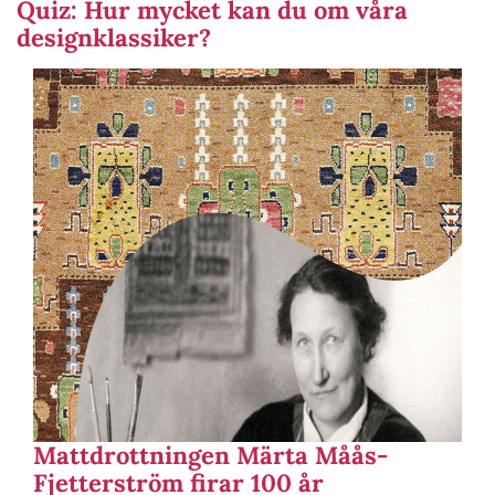
Quiz: Hur mycket kan du om våra
designklassiker?
Mattdrottningen Märta Måås-
Fjetterström firar 100 år